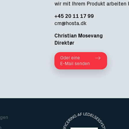
wir mit Ihrem Produkt arbeiten
+45 20 11 17 99
cm@hosta.dk
Christian Mosevang
Direktør
Oder eine
E-Mail senden
ngen
n