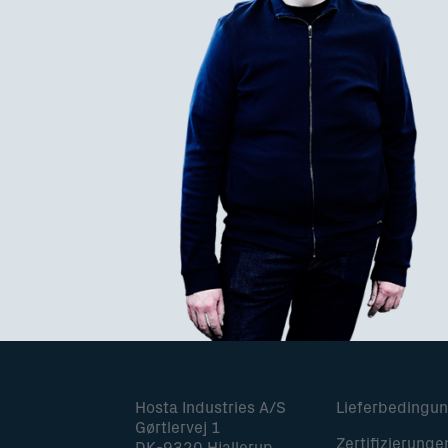
Hosta Industries A/S
Lieferbedingu
Gørtlervej 1
Zertifizierunge