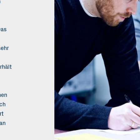
n
Das
sehr
rhält
nen
ach
rt
 an