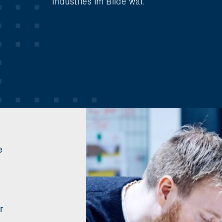
Industries im Bilde war.
e
r