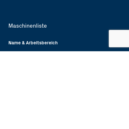
Maschinenliste
Name & Arbeitsbereich
Haas (VM3) – X 1016mm / Y 660mm
Haas (MDC-500) –
X
508mm / Y 356mm
Haas (MDC-500 med robot) – X 508mm / Y 
Robot – Kawasaki (RS06L R-Series) – X 1650m
2982mm
Haas ( VF-5 XT) – X 1524mm / Y 660mm